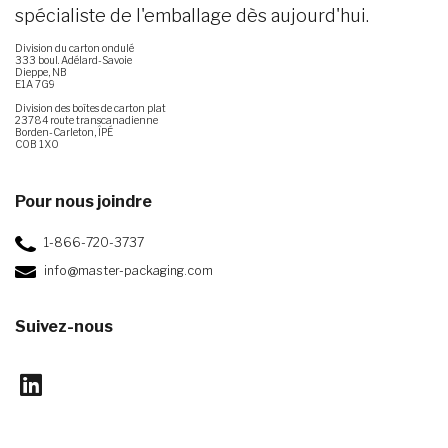
spécialiste de l'emballage dès aujourd'hui.
Division du carton ondulé
333 boul. Adélard-Savoie
Dieppe, NB
E1A 7G9
Division des boîtes de carton plat
23784 route transcanadienne
Borden-Carleton, ÎPÉ
C0B 1X0
Pour nous joindre
1-866-720-3737
info@master-packaging.com
Suivez-nous